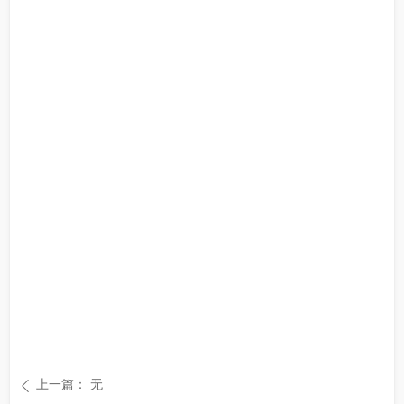
上一篇：
无
ꄴ